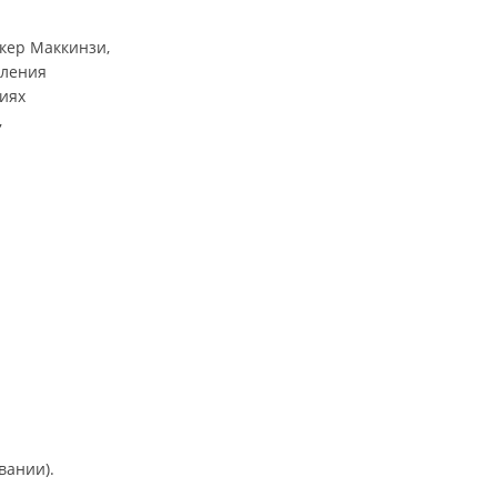
йкер Маккинзи,
вления
виях
,
вании).