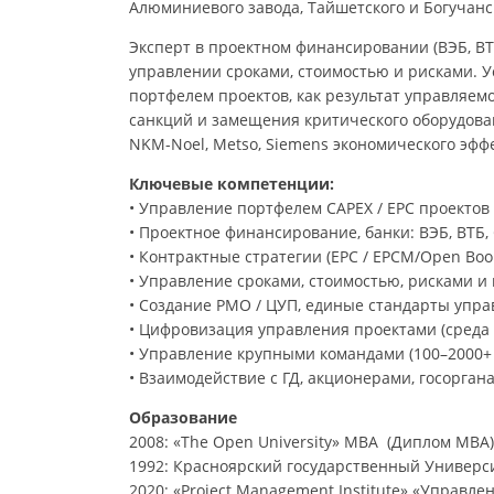
Алюминиевого завода, Тайшетского и Богучан
Эксперт в проектном финансировании (ВЭБ, ВТ
управлении сроками, стоимостью и рисками. 
портфелем проектов, как результат управляемо
санкций и замещения критического оборудован
NKM-Noel, Metso, Siemens экономического эффе
Ключевые компетенции:
• Управление портфелем CAPEX / EPC проектов 
• Проектное финансирование, банки: ВЭБ, ВТБ,
• Контрактные стратегии (EPC / EPCM/Open Book
• Управление сроками, стоимостью, рисками и
• Создание PMO / ЦУП, единые стандарты упр
• Цифровизация управления проектами (среда 
• Управление крупными командами (100–2000+ 
• Взаимодействие с ГД, акционерами, госорган
Образование
2008: «The Open University» МВА (Диплом MBA)
1992: Красноярский государственный Универс
2020: «Project Management Institute» «Управле