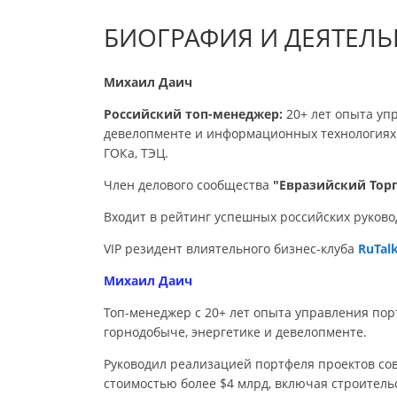
БИОГРАФИЯ И ДЕЯТЕЛЬН
Михаил Даич
Российский топ-менеджер:
20+ лет опыта уп
девелопменте и информационных технологиях
ГОКа, ТЭЦ.
Член делового сообщества
"Евразийский То
Входит в рейтинг успешных российских руков
VIP резидент влиятельного бизнес-клуба
RuTal
Михаил Даич
Топ-менеджер с 20+ лет опыта управления по
горнодобыче, энергетике и девелопменте.
Руководил реализацией портфеля проектов со
стоимостью более $4 млрд, включая строительс