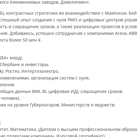
ского Алюминиевых заводов, Девелопмент.
Б), контрактных стратегиях во взаимодействии с МакКинзи, Бе
Успешный опыт создания с нуля PMO и цифровых центров упра
сть и сокращение сроков, а также реализации проектов в усло
ия. Добиваюсь, успешно сотрудничая с компаниями Areva, ABB
кта более 50 млн €.
($4+ млрд).
 Сбербанк и инвесторы.
): Ростех, Интертехэлектро.
 изменениями, организация систем с нуля.
авления
общих данных BIM, BI, цифровая ИД), сокращение сроков
человек).
ами на уровне Губернаторов, Министерств и ведомств.
;
итет, Математика, (Диплом о высшем профессиональном образо
ние проектами компании», (Курсовой сертификат),